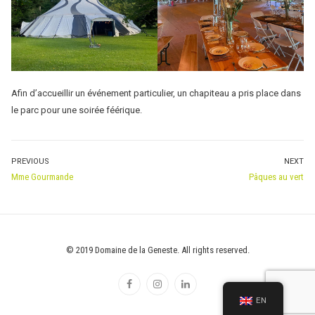
Afin d’accueillir un événement particulier, un chapiteau a pris place dans
le parc pour une soirée féérique.
POST
PREVIOUS
NEXT
Previous
Next
Mme Gourmande
Pâques au vert
NAVIGATION
post:
post:
© 2019 Domaine de la Geneste. All rights reserved.
EN