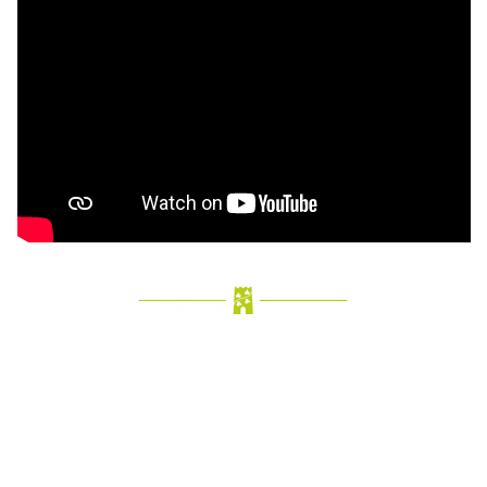
A PARTIR DE 88€ /NUIT
JUSQU’À 6 PERSONNES