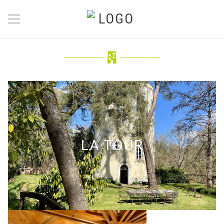
A PARTIR DE 88€/NUIT
JUSQU’À 10 PERSONNES
LA TOUR
LOGEMENT ENTIER À PARTIR DE 572€/NUIT
Réserver