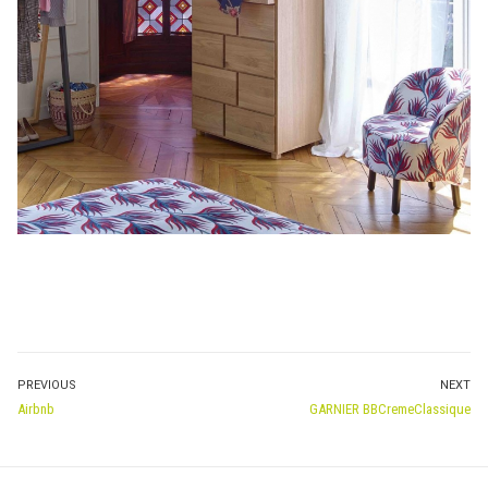
NAVIGATION
PREVIOUS
NEXT
Previous
Next
Airbnb
GARNIER BBCremeClassique
DE
post:
post:
L’ARTICLE