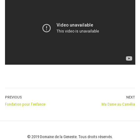
NAVIGATION
PREVIOUS
NEXT
Previous
Next
Fondation pour l’enfance
Ma Dame au Camélia
DE
post:
post:
L’ARTICLE
© 2019 Domaine de la Geneste. Tous droits réservés.